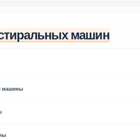
стиральных машин
й машины
ы
ины