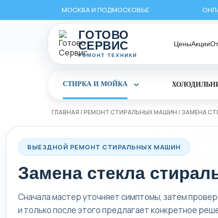
Перейти
МОСКВА И ПОДМОСКОВЬЕ
ОНЛ
к
содержимому
ГОТОВО
СЕРВИС
Цены
Акции
О
РЕМОНТ ТЕХНИКИ
СТИРКА И МОЙКА
ХОЛОДИЛЬН
Раскрыть
раздел
Стирка
и
ГЛАВНАЯ
/
РЕМОНТ СТИРАЛЬНЫХ МАШИН
/
ЗАМЕНА СТ
мойка
ВЫЕЗДНОЙ РЕМОНТ СТИРАЛЬНЫХ МАШИН
Замена стекла стира
Сначала мастер уточняет симптомы, затем провер
и только после этого предлагает конкретное реш