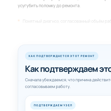
усугубить поломку до ремонта.
Понятный диагноз, согласованный объём раб
Узлы, электронику, следы перегрева, проте
После ремонта обязательно проверяем рабо
КАК ПОДТВЕРЖДАЕТСЯ ЭТОТ РЕМОНТ
От чего зависит ср
Как подтверждаем эт
На срок влияет доступ к узлу, состояние сос
вслепую, а сначала подтверждаем неисправно
Сначала убеждаемся, что причина действите
согласовываем работу.
Точную стоимость мастер называет после диаг
симптомам и модели техники.
ПОДТВЕРЖДАЕМ УЗЕЛ