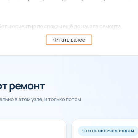
от и ориентир по срокам ещё до начала ремонта.
чек, засоров и другие типовые причины поломки.
Читать далее
ту техники под нагрузкой или на рабочем режиме.
ок и стоимость
от ремонт
едних элементов и наличие детали под конкретную моде
сть на месте.
льно в этом узле, и только потом
ностики, когда понятна причина поломки и объём работ
ЧТО ПРОВЕРЯЕМ РЯДОМ