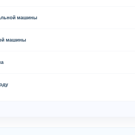
ральной машины
ной машины
на
оду