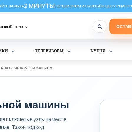
2 МИНУТЫ
АЙН-ЗАЯВКА
ПЕРЕЗВОНИМ И НАЗОВЁМ ЦЕНУ РЕМОН
тзывы
Контакты
ОСТАВ
ИКИ
ТЕЛЕВИЗОРЫ
КУХНЯ
Раскрыть
Раскрыть
Раскрыт
раздел
раздел
раздел
Холодильники
Телевизоры
Кухня
ЕКЛА СТИРАЛЬНОЙ МАШИНЫ
льной машины
яет ключевые узлы на месте
ение. Такой подход