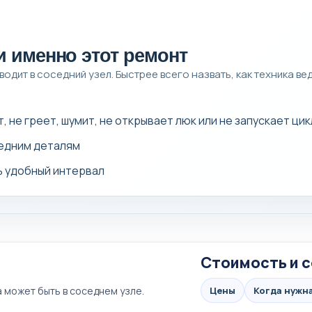
и именно этот ремонт
одит в соседний узел. Быстрее всего назвать, как техника ве
 не греет, шумит, не открывает люк или не запускает цик
седним деталям
ь удобный интервал
Стоимость и с
а может быть в соседнем узле.
Цены
Когда нужн