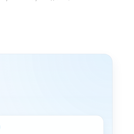
ль. Поэтому мы не обещаем случайную замену
. До выезда можем назвать ориентир по