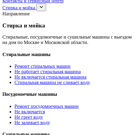
Контакты и сервисный центр
Раскрыть
Стирка и мойка
раздел
Направление
Стирка
и
Стирка и мойка
мойка
Стиральные, посудомоечные и сушильные машины с выездом
на дом по Москве и Московской области.
Стиральные машины
Ремонт стиральных машин
Не работает стиральная машина
Не включается стиральная машина
Стиральная машина не сливает воду
Посудомоечные машины
Ремонт посудомоечных машин
Не включается
Не греет воду
Не заливает воду
Сушильные машины