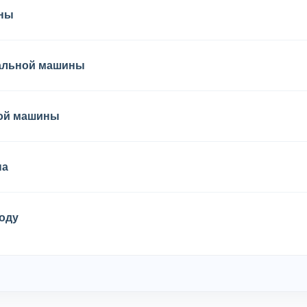
ины
ральной машины
ной машины
на
оду