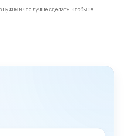
 нужны и что лучше сделать, чтобы не
ль. Поэтому мы не обещаем случайную замену
. До выезда можем назвать ориентир по