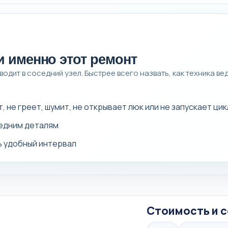
и именно этот ремонт
одит в соседний узел. Быстрее всего назвать, как техника ве
 не греет, шумит, не открывает люк или не запускает цик
седним деталям
ь удобный интервал
Стоимость и с