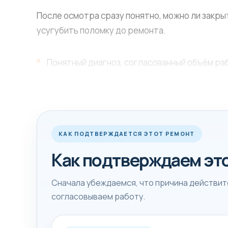
После осмотра сразу понятно, можно ли закры
усугубить поломку до ремонта.
Понятный диагноз, согласованный объём раб
Узлы, электронику, следы перегрева, проте
После ремонта обязательно проверяем рабо
КАК ПОДТВЕРЖДАЕТСЯ ЭТОТ РЕМОНТ
От чего зависит ср
Как подтверждаем эт
На срок влияет доступ к узлу, состояние сос
вслепую, а сначала подтверждаем неисправно
Сначала убеждаемся, что причина действите
согласовываем работу.
Точную стоимость мастер называет после диаг
симптомам и модели техники.