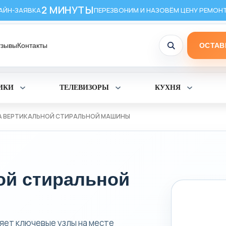
2 МИНУТЫ
АЙН-ЗАЯВКА
ПЕРЕЗВОНИМ И НАЗОВЁМ ЦЕНУ РЕМОН
тзывы
Контакты
ОСТАВ
ИКИ
ТЕЛЕВИЗОРЫ
КУХНЯ
Раскрыть
Раскрыть
Раскрыт
раздел
раздел
раздел
Холодильники
Телевизоры
Кухня
 ВЕРТИКАЛЬНОЙ СТИРАЛЬНОЙ МАШИНЫ
ой стиральной
яет ключевые узлы на месте