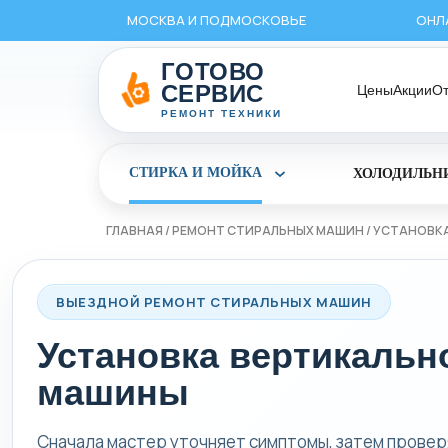
Перейти
МОСКВА И ПОДМОСКОВЬЕ
ОНЛ
к
содержимому
ГОТОВО
СЕРВИС
Цены
Акции
О
РЕМОНТ ТЕХНИКИ
СТИРКА И МОЙКА
ХОЛОДИЛЬН
Раскрыть
раздел
Стирка
и
ГЛАВНАЯ
/
РЕМОНТ СТИРАЛЬНЫХ МАШИН
/
УСТАНОВКА
мойка
ВЫЕЗДНОЙ РЕМОНТ СТИРАЛЬНЫХ МАШИН
Установка вертикальн
машины
Сначала мастер уточняет симптомы, затем провер