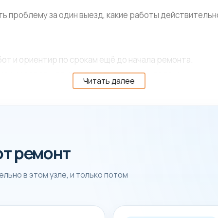
ть проблему за один выезд, какие работы действительно
от и ориентир по срокам ещё до начала ремонта.
чек, засоров и другие типовые причины поломки.
Читать далее
ту техники под нагрузкой или на рабочем режиме.
ок и стоимость
от ремонт
едних элементов и наличие детали под конкретную моде
сть на месте.
льно в этом узле, и только потом
ностики, когда понятна причина поломки и объём работ