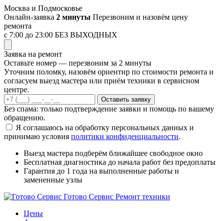
Перейти
Москва и Подмосковье
к
Онлайн-заявка
2 минуты
Перезвоним и назовём цену
содержимому
ремонта
с 7:00 до 23:00
БЕЗ ВЫХОДНЫХ
Заявка на ремонт
Оставьте номер — перезвоним за 2 минуты
Уточним поломку, назовём ориентир по стоимости ремонта и
согласуем выезд мастера или приём техники в сервисном
центре.
Оставить заявку
Без спама: только подтверждение заявки и помощь по вашему
обращению.
Я соглашаюсь на обработку персональных данных и
принимаю условия
политики конфиденциальности
.
Выезд мастера
подберём ближайшее свободное окно
Бесплатная диагностика
до начала работ без предоплаты
Гарантия до 1 года
на выполненные работы и
замененные узлы
Готово Сервис
Ремонт техники
Цены