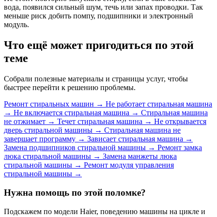
вода, появился сильный шум, течь или запах проводки. Так
меньше риск добить помпу, подшипники и электронный
модуль.
Что ещё может пригодиться по этой
теме
Собрали полезные материалы и страницы услуг, чтобы
быстрее перейти к решению проблемы.
Ремонт стиральных машин
→
Не работает стиральная машина
→
Не включается стиральная машина
→
Стиральная машина
не отжимает
→
Течет стиральная машина
→
Не открывается
дверь стиральной машины
→
Стиральная машина не
завершает программу
→
Зависает стиральная машина
→
Замена подшипников стиральной машины
→
Ремонт замка
люка стиральной машины
→
Замена манжеты люка
стиральной машины
→
Ремонт модуля управления
стиральной машины
→
Нужна помощь по этой поломке?
Подскажем по модели Haier, поведению машины на цикле и