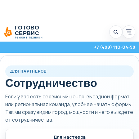
Перейти
ГОТОВО
к
СЕРВИС
Отк
содержимому
мен
РЕМОНТ ТЕХНИКИ
услу
+7 (499) 110-04-58
ДЛЯ ПАРТНЕРОВ
Сотрудничество
Если у вас есть сервисный центр, выездной формат
или региональная команда, удобнее начать с формы.
Так мы сразу видим город, мощности и чего вы ждете
от сотрудничества.
Стиральные, посудомоечные и сушильные машины с выездом на
дом по Москве и Московской области.
Для мастеров