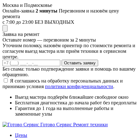
Перейти
Москва и Подмосковье
к
Онлайн-заявка
2 минуты
Перезвоним и назовём цену
содержимому
ремонта
с 7:00 до 23:00
БЕЗ ВЫХОДНЫХ
Заявка на ремонт
Оставьте номер — перезвоним за 2 минуты
Уточним поломку, назовём ориентир по стоимости ремонта и
согласуем выезд мастера или приём техники в сервисном
центре.
Оставить заявку
Без спама: только подтверждение заявки и помощь по вашему
обращению.
Я соглашаюсь на обработку персональных данных и
принимаю условия
политики конфиденциальности
.
Выезд мастера
подберём ближайшее свободное окно
Бесплатная диагностика
до начала работ без предоплаты
Гарантия до 1 года
на выполненные работы и
замененные узлы
Готово Сервис
Ремонт техники
Цены