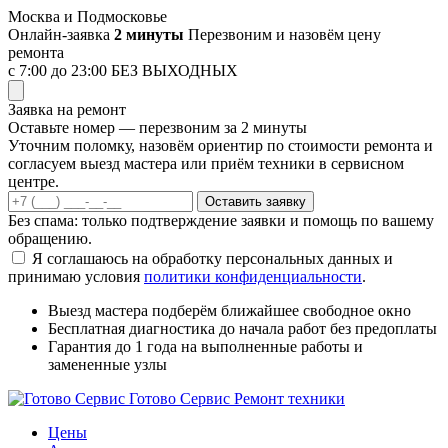
Перейти
Москва и Подмосковье
к
Онлайн-заявка
2 минуты
Перезвоним и назовём цену
содержимому
ремонта
с 7:00 до 23:00
БЕЗ ВЫХОДНЫХ
Заявка на ремонт
Оставьте номер — перезвоним за 2 минуты
Уточним поломку, назовём ориентир по стоимости ремонта и
согласуем выезд мастера или приём техники в сервисном
центре.
Оставить заявку
Без спама: только подтверждение заявки и помощь по вашему
обращению.
Я соглашаюсь на обработку персональных данных и
принимаю условия
политики конфиденциальности
.
Выезд мастера
подберём ближайшее свободное окно
Бесплатная диагностика
до начала работ без предоплаты
Гарантия до 1 года
на выполненные работы и
замененные узлы
Готово Сервис
Ремонт техники
Цены