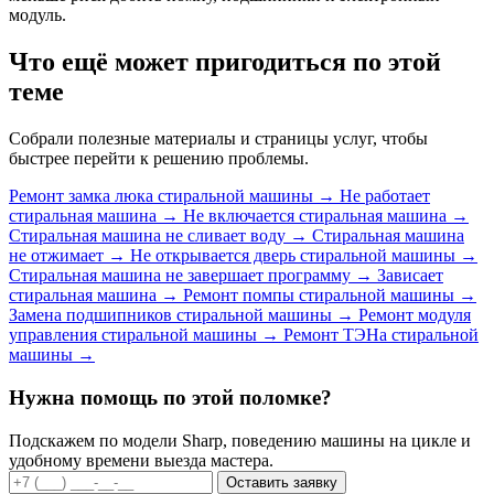
модуль.
Что ещё может пригодиться по этой
теме
Собрали полезные материалы и страницы услуг, чтобы
быстрее перейти к решению проблемы.
Ремонт замка люка стиральной машины
→
Не работает
стиральная машина
→
Не включается стиральная машина
→
Стиральная машина не сливает воду
→
Стиральная машина
не отжимает
→
Не открывается дверь стиральной машины
→
Стиральная машина не завершает программу
→
Зависает
стиральная машина
→
Ремонт помпы стиральной машины
→
Замена подшипников стиральной машины
→
Ремонт модуля
управления стиральной машины
→
Ремонт ТЭНа стиральной
машины
→
Нужна помощь по этой поломке?
Подскажем по модели Sharp, поведению машины на цикле и
удобному времени выезда мастера.
Оставить заявку