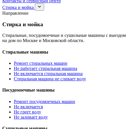
Контакты и сервисный центр
Раскрыть
Стирка и мойка
раздел
Направление
Стирка
и
Стирка и мойка
мойка
Стиральные, посудомоечные и сушильные машины с выездом
на дом по Москве и Московской области.
Стиральные машины
Ремонт стиральных машин
Не работает стиральная машина
Не включается стиральная машина
Стиральная машина не сливает воду
Посудомоечные машины
Ремонт посудомоечных машин
Не включается
Не греет воду
Не заливает воду
Сушильные машины