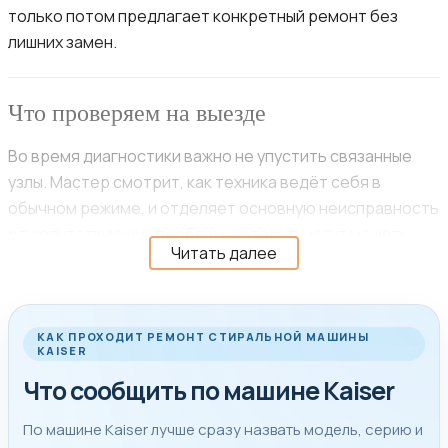
только потом предлагает конкретный ремонт без
лишних замен.
Что проверяем на выезде
Во время диагностики важно не упустить связанные
узлы. Мастер смотрит, как техника ведёт себя в
обычном режиме, и отделяет основную неисправность
от сопутствующих проблем, которые могут мешать
Читать далее
нормальной работе.
Проверка причины поломки, согласование объёма
КАК ПРОХОДИТ РЕМОНТ СТИРАЛЬНОЙ МАШИНЫ
работ, ремонт или замена узла и контрольный запуск
KAISER
техники.
Что сообщить по машине Kaiser
Когда диагностика подтверждает неисправность
узла, а не просто похожий симптом.
По машине Kaiser лучше сразу назвать модель, серию и