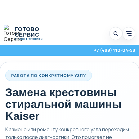
Перейти
ГОТОВО
к
СЕРВИС
Отк
содержимому
мен
РЕМОНТ ТЕХНИКИ
услу
+7 (499) 110-04-58
РАБОТА ПО КОНКРЕТНОМУ УЗЛУ
Замена крестовины
стиральной машины
Kaiser
К замене или ремонту конкретного узла переходим
Стиральные, посудомоечные и сушильные машины с выездом на
дом по Москве и Московской области.
только после диагностики. Это помогает не