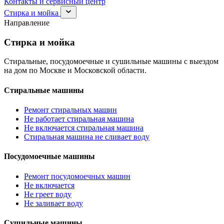
Контакты и сервисный центр
Раскрыть
Стирка и мойка
раздел
Направление
Стирка
и
Стирка и мойка
мойка
Стиральные, посудомоечные и сушильные машины с выездом
на дом по Москве и Московской области.
Стиральные машины
Ремонт стиральных машин
Не работает стиральная машина
Не включается стиральная машина
Стиральная машина не сливает воду
Посудомоечные машины
Ремонт посудомоечных машин
Не включается
Не греет воду
Не заливает воду
Сушильные машины