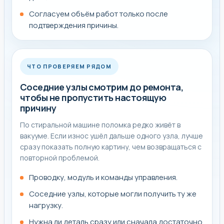
Согласуем объём работ только после
Чаще всего по стиральным машинам проблема
подтверждения причины.
скрывается в сливе, наборе воды, нагреве, помпе,
подшипниковом узле, блокировке люка или модуле
управления. Один внешний симптом редко показывает
точную причину без осмотра.
ЧТО ПРОВЕРЯЕМ РЯДОМ
Соседние узлы смотрим до ремонта,
Иногда по внешнему признаку кажется, что нужна
чтобы не пропустить настоящую
только эта услуга, но после проверки становится ясно,
причину
что проблема затрагивает соседние узлы, проводку,
По стиральной машине поломка редко живёт в
питание, герметичность или электронное управление.
вакууме. Если износ ушёл дальше одного узла, лучше
В таких случаях мастер сразу объясняет, почему одной
сразу показать полную картину, чем возвращаться с
операцией не обойтись.
повторной проблемой.
Проводку, модуль и команды управления.
Совет мастера перед ремонтом
Соседние узлы, которые могли получить ту же
нагрузку.
Если в баке осталась вода, появился запах проводки,
Нужна ли деталь сразу или сначала достаточно
сильный стук, течь или ошибка на дисплее, лучше