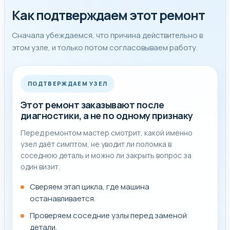
Уточняем модель, как проявляется поломка и можно
Как подтверждаем этот ремонт
ли безопасно пользоваться техникой до выезда.
Понятный следующий шаг, согласованную
Сначала убеждаемся, что причина действительно в
стоимость после диагностики и удобное время
этом узле, и только потом согласовываем работу.
выезда мастера.
После ремонта обязательно проверяем работу
техники под нагрузкой или на рабочем режиме.
ПОДТВЕРЖДАЕМ УЗЕЛ
Этот ремонт заказывают после
диагностики, а не по одному признаку
От чего зависит срок и стоимость
Перед ремонтом мастер смотрит, какой именно
узел даёт симптом, не уводит ли поломка в
На срок влияет доступ к узлу, состояние соседних
соседнюю деталь и можно ли закрыть вопрос за
элементов и наличие детали под конкретную модель.
один визит.
Поэтому мы не обещаем случайную замену вслепую, а
Сверяем этап цикла, где машина
сначала подтверждаем неисправность на месте.
останавливается.
Проверяем соседние узлы перед заменой
Когда одной работы бывает недостаточно
детали.