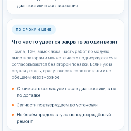
диагностики и согласования.
остановить стирку и не запускать новый цикл до
диагностики. Так меньше риск добить помпу,
подшипники и электронику.
ПО СРОКУ И ЦЕНЕ
До приезда мастера лучше не разбирать технику
Что часто удаётся закрыть за один визит
самостоятельно и не покупать деталь наугад. Сначала
нужно подтвердить сам узел, а потом уже подбирать
Помпа, ТЭН, замок люка, часть работ по модулю,
комплектующие под точную модель.
амортизаторам и манжете часто подтверждаются и
согласовываются без второй поездки. Если нужна
редкая деталь, сразу говорим срок поставки и не
обещаем невозможное.
Стоимость согласуем после диагностики, а не
по догадке.
Запчасти подтверждаем до установки.
Не берём предоплату за неподтверждённый
ремонт.