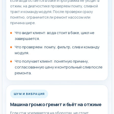
Если вода остаётся в баке и программа не уходит в
отжим, на диагностике проверяем помпу, сливной
тракт и команду модуля. После проверки сразу
понятно, ограничится ли ремонт насосом или
причина шире.
Что видит клиент: вода стоит в баке, цикл не
завершается.
Что проверяем: помпу, фильтр, слив и команду
модуля.
Что получает клиент: понятную причину,
согласованную цену и контрольный слив после
ремонта.
ШУМ И ВИБРАЦИЯ
Машина громко гремит и бьёт на отжиме
Если стук усиливается на оборотах, не стоит