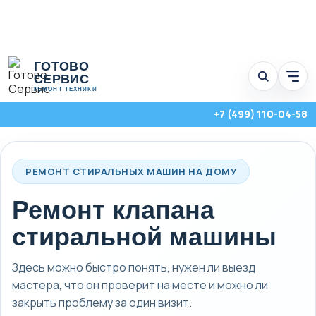
Перейти
ГОТОВО
к
СЕРВИС
Отк
содержимому
мен
РЕМОНТ ТЕХНИКИ
услу
+7 (499) 110-04-58
РЕМОНТ СТИРАЛЬНЫХ МАШИН НА ДОМУ
Ремонт клапана
стиральной машины
Здесь можно быстро понять, нужен ли выезд
мастера, что он проверит на месте и можно ли
Стиральные, посудомоечные и сушильные машины с выездом на
закрыть проблему за один визит.
дом по Москве и Московской области.