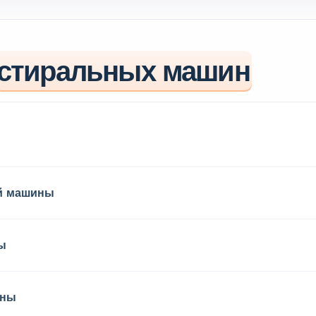
стиральных машин
й машины
ы
ины