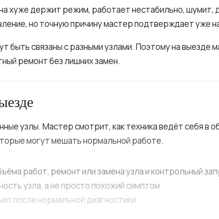
на хуже держит режим, работает нестабильно, шумит, 
вление, но точную причину мастер подтверждает уже н
гут быть связаны с разными узлами. Поэтому на выезде
тный ремонт без лишних замен.
ыезде
анные узлы. Мастер смотрит, как техника ведёт себя в 
оторые могут мешать нормальной работе.
ъёма работ, ремонт или замена узла и контрольный запу
ость узла, а не просто похожий симптом.
ко после нормальной диагностики.