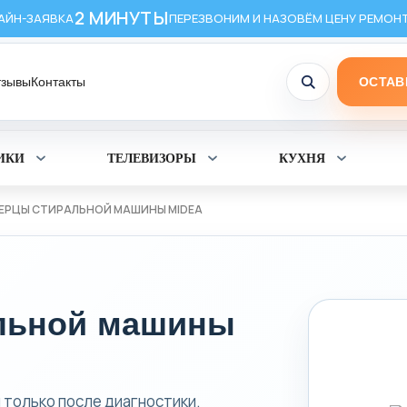
2 МИНУТЫ
АЙН-ЗАЯВКА
ПЕРЕЗВОНИМ И НАЗОВЁМ ЦЕНУ РЕМОН
тзывы
Контакты
ОСТАВ
ИКИ
ТЕЛЕВИЗОРЫ
КУХНЯ
Раскрыть
Раскрыть
Раскрыт
раздел
раздел
раздел
Холодильники
Телевизоры
Кухня
ЕРЦЫ СТИРАЛЬНОЙ МАШИНЫ MIDEA
льной машины
 только после диагностики.