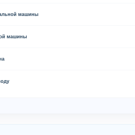
ральной машины
ной машины
на
воду