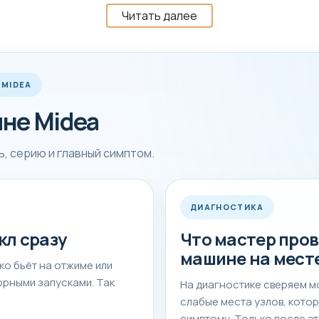
Читать далее
на срок и стоимость
остояние бака, подшипникового узла, помпы, нагрева и 
 MIDEA
сразу после проверки.
ине Midea
 посмотреть соседние полезные страницы:
Ремонт сти
н.
ь, серию и главный симптом.
д выездом
ДИАГНОСТИКА
кл сразу
Что мастер пров
водки, сильный стук, течь или ошибка на дисплее, лучше
машине на мест
ко бьёт на отжиме или
, подшипники и электронику.
торными запусками. Так
На диагностике сверяем м
слабые места узлов, кото
 с моделью и записать, как именно проявляется поломк
симптому. Только после эт