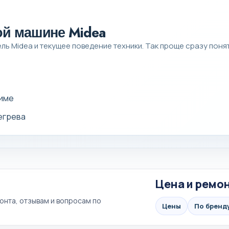
ой машине Midea
ь Midea и текущее поведение техники. Так проще сразу понять
жиме
регрева
Цена и ремон
онта, отзывам и вопросам по
Цены
По бренд