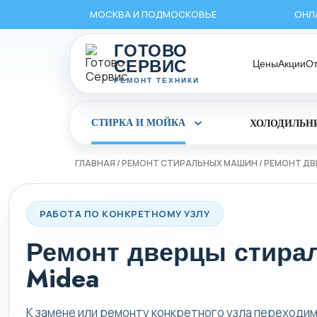
Перейти
МОСКВА И ПОДМОСКОВЬЕ
ОНЛ
к
содержимому
ГОТОВО
СЕРВИС
Цены
Акции
О
РЕМОНТ ТЕХНИКИ
СТИРКА И МОЙКА
ХОЛОДИЛЬН
Раскрыть
раздел
Стирка
и
ГЛАВНАЯ
/
РЕМОНТ СТИРАЛЬНЫХ МАШИН
/
РЕМОНТ ДВ
мойка
РАБОТА ПО КОНКРЕТНОМУ УЗЛУ
Ремонт дверцы стира
Midea
К замене или ремонту конкретного узла переходим