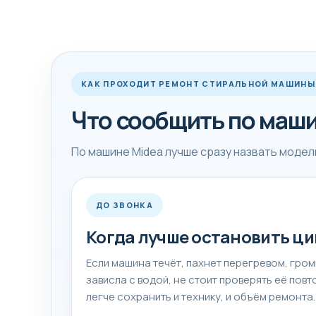
Что обычно влияет 
На стоимость влияют модель, доступ к узлу, с
КАК ПРОХОДИТ РЕМОНТ СТИРАЛЬНОЙ МАШИНЫ
или сложная разборка, это мастер объясняет 
Что сообщить по маш
Если вы уже понимаете симптом, можно сразу
стиральной машины, Ремонт стиральных маши
По машине Midea лучше сразу назвать модел
Совет мастера пере
ДО ЗВОНКА
Когда лучше остановить ци
Если в баке осталась вода, появился запах про
Если машина течёт, пахнет перегревом, гром
до диагностики. Так меньше риск добить помпу
зависла с водой, не стоит проверять её пов
легче сохранить и технику, и объём ремонта.
Желательно заранее сфотографировать шильдик