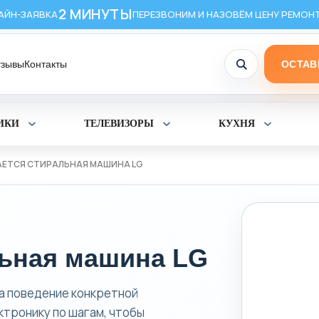
2 МИНУТЫ
АЙН-ЗАЯВКА
ПЕРЕЗВОНИМ И НАЗОВЁМ ЦЕНУ РЕМОН
тзывы
Контакты
ОСТАВ
ИКИ
ТЕЛЕВИЗОРЫ
КУХНЯ
Раскрыть
Раскрыть
Раскрыт
раздел
раздел
раздел
Холодильники
Телевизоры
Кухня
АЕТСЯ СТИРАЛЬНАЯ МАШИНА LG
льная машина LG
на поведение конкретной
ктронику по шагам, чтобы