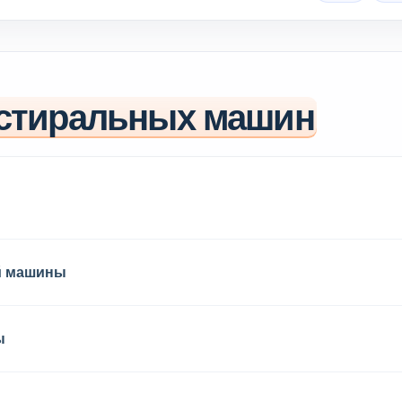
стиральных машин
й машины
ы