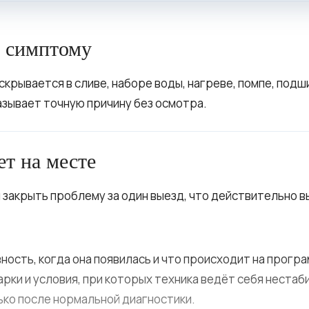
у симптому
крывается в сливе, наборе воды, нагреве, помпе, подш
азывает точную причину без осмотра.
ет на месте
 закрыть проблему за один выезд, что действительно в
ность, когда она появилась и что происходит на програ
арки и условия, при которых техника ведёт себя нестаб
ко после нормальной диагностики.