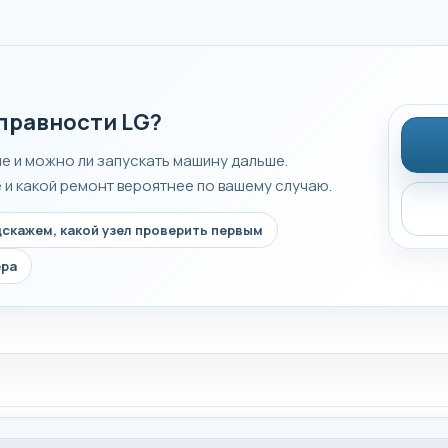
правности LG?
ле и можно ли запускать машину дальше.
и какой ремонт вероятнее по вашему случаю.
скажем, какой узел проверить первым
ера