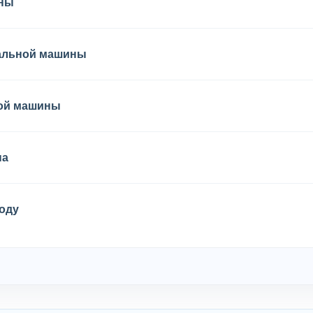
ины
ральной машины
ной машины
на
оду