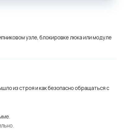
ипниковом узле, блокировке люка или модуле
ышло из строя и как безопасно обращаться с
мме.
ильно.