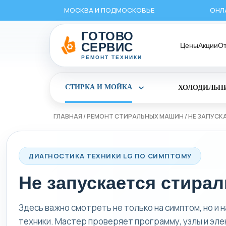
Перейти
МОСКВА И ПОДМОСКОВЬЕ
ОНЛ
к
содержимому
ГОТОВО
СЕРВИС
Цены
Акции
О
РЕМОНТ ТЕХНИКИ
СТИРКА И МОЙКА
ХОЛОДИЛЬН
Раскрыть
раздел
Стирка
и
ГЛАВНАЯ
/
РЕМОНТ СТИРАЛЬНЫХ МАШИН
/
НЕ ЗАПУСК
мойка
ДИАГНОСТИКА ТЕХНИКИ LG ПО СИМПТОМУ
Не запускается стира
Здесь важно смотреть не только на симптом, но и 
техники. Мастер проверяет программу, узлы и эле