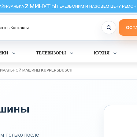
2 МИНУТЫ
АЙН-ЗАЯВКА
ПЕРЕЗВОНИМ И НАЗОВЁМ ЦЕНУ РЕМОН
тзывы
Контакты
ОСТ
ИКИ
ТЕЛЕВИЗОРЫ
КУХНЯ
Раскрыть
Раскрыть
Раскрыт
раздел
раздел
раздел
Холодильники
Телевизоры
Кухня
ТИРАЛЬНОЙ МАШИНЫ KUPPERSBUSCH
ашины
им только после