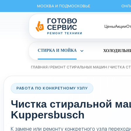
Перейти
МОСКВА И ПОДМОСКОВЬЕ
ОНЛ
к
содержимому
ГОТОВО
СЕРВИС
Цены
Акции
О
РЕМОНТ ТЕХНИКИ
СТИРКА И МОЙКА
ХОЛОДИЛЬН
Раскрыть
раздел
Стирка
ГЛАВНАЯ
/
РЕМОНТ СТИРАЛЬНЫХ МАШИН
/
ЧИСТКА С
и
мойка
РАБОТА ПО КОНКРЕТНОМУ УЗЛУ
Чистка стиральной м
Kuppersbusch
К замене или ремонту конкретного узла переход