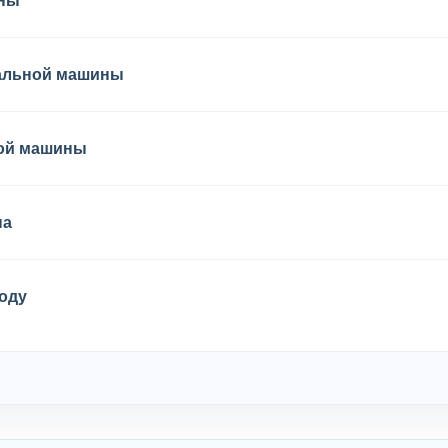
ины
ральной машины
ной машины
на
оду