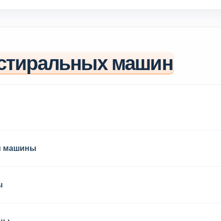
стиральных машин
й машины
ы