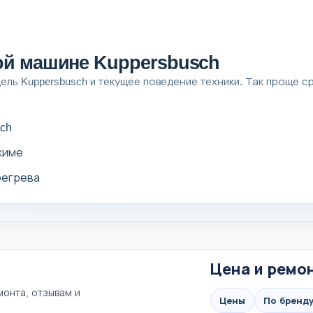
ой машине Kuppersbusch
ль Kuppersbusch и текущее поведение техники. Так проще сра
ch
жиме
регрева
Цена и ремо
онта, отзывам и
Цены
По бренд