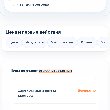
или запах перегрева
Цена и первые действия
Цены
Что делать
Что проверим
Отзывы
Вопр
Цены на ремонт
стиральных машин
Диагностика и выезд
Бесплатно
мастера