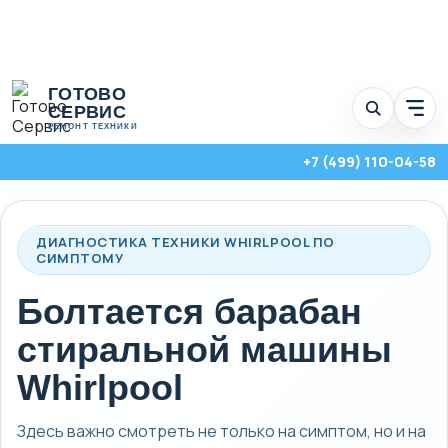
Перейти
ГОТОВО
к
СЕРВИС
Отк
содержимому
мен
РЕМОНТ ТЕХНИКИ
услу
+7 (499) 110-04-58
ДИАГНОСТИКА ТЕХНИКИ WHIRLPOOL ПО
СИМПТОМУ
Болтается барабан
стиральной машины
Whirlpool
Стиральные, посудомоечные и сушильные машины с выездом на
Здесь важно смотреть не только на симптом, но и на
дом по Москве и Московской области.