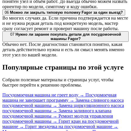
понятен узел и объём работ. До выезда обычно можем назвать
ориентир по модели, симптому и коду ошибки.
06
Можно ли закрыть типовую поломку Fagor за один выезд?
Во многих случаях да. Если причина подтверждается на месте
и не нужна редкая деталь под конкретную модель, мастер
сразу согласует ремонт и проверит машину после работы.
07
Нужно ли заранее покупать детали для посудомоечной
машины Fagor?
Обычно нет. После диагностики становится понятно, какая
деталь действительно нужна и есть ли смысл менять именно
этот узел по вашей модели.
Популярные страницы по этой услуге
Собрали полезные материалы и страницы услуг, чтобы
быстрее перейти к решению проблемы.
Посудомоечная машина не греет воду
→
Посудомоечная
машина не завершает программу
→
Замена сливного насоса
посудомоечной машины
→
Замена циркуляционного насоса
посудомоечной машины
→
Замена заливного клапана
посудомоечной машины
→
Ремонт модуля управления
посудомоечной машины
→
Горит кран на посудомоечной
машине
→
Горит звездочка на посудомоечной машине
→