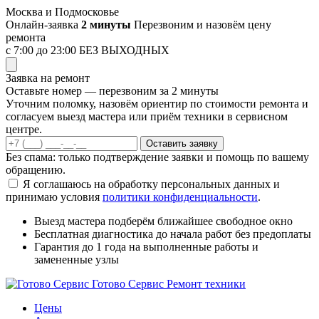
Перейти
Москва и Подмосковье
к
Онлайн-заявка
2 минуты
Перезвоним и назовём цену
содержимому
ремонта
с 7:00 до 23:00
БЕЗ ВЫХОДНЫХ
Заявка на ремонт
Оставьте номер — перезвоним за 2 минуты
Уточним поломку, назовём ориентир по стоимости ремонта и
согласуем выезд мастера или приём техники в сервисном
центре.
Оставить заявку
Без спама: только подтверждение заявки и помощь по вашему
обращению.
Я соглашаюсь на обработку персональных данных и
принимаю условия
политики конфиденциальности
.
Выезд мастера
подберём ближайшее свободное окно
Бесплатная диагностика
до начала работ без предоплаты
Гарантия до 1 года
на выполненные работы и
замененные узлы
Готово Сервис
Ремонт техники
Цены