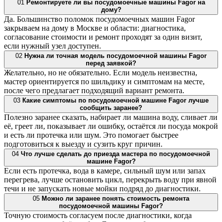
01
Ремонтируете ли вы посудомоечные машины Fagor на
дому?
Да. Большинство поломок посудомоечных машин Fagor
закрываем на дому в Москве и области: диагностика,
согласование стоимости и ремонт проходят за один визит,
если нужный узел доступен.
02
Нужна ли точная модель посудомоечной машины Fagor
перед заявкой?
Желательно, но не обязательно. Если модель неизвестна,
мастер ориентируется по шильдику и симптомам на месте,
после чего предлагает подходящий вариант ремонта.
03
Какие симптомы по посудомоечной машине Fagor лучше
сообщить заранее?
Полезно заранее сказать, набирает ли машина воду, сливает ли
её, греет ли, показывает ли ошибку, остаётся ли посуда мокрой
и есть ли протечка или шум. Это помогает быстрее
подготовиться к выезду и сузить круг причин.
04
Что лучше сделать до приезда мастера по посудомоечной
машине Fagor?
Если есть протечка, вода в камере, сильный шум или запах
перегрева, лучше остановить цикл, перекрыть воду при явной
течи и не запускать новые мойки подряд до диагностики.
05
Можно ли заранее понять стоимость ремонта
посудомоечной машины Fagor?
Точную стоимость согласуем после диагностики, когда