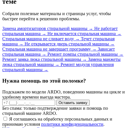
теме
Собрали полезные материалы и страницы услуг, чтобы
быстрее перейти к решению проблемы.
Замена амортизаторов стиральной машины
→
Не работает
стиральная машина
→
Не включается стиральная машина
→
Стиральная машина не сливает воду
→
Течет стиральная
машина
→
Не открывается дверь стиральной машины
→
Стиральная машина не завершает программу
→
Зависает
стиральная машина
→
Ремонт помпы стиральной машины
→
Ремонт замка люка стиральной машины
→
Замена манжеты
люка стиральной машины
→
Ремонт модуля управления
стиральной машины
→
Нужна помощь по этой поломке?
Подскажем по модели ARDO, поведению машины на цикле и
удобному времени выезда мастера.
Оставить заявку
Без спама: только подтверждение заявки и помощь по
стиральной машине ARDO.
Я соглашаюсь на обработку персональных данных и
принимаю условия
политики конфиденциальности
.