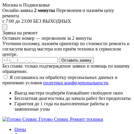
Перейти
Москва и Подмосковье
к
Онлайн-заявка
2 минуты
Перезвоним и назовём цену
содержимому
ремонта
с 7:00 до 23:00
БЕЗ ВЫХОДНЫХ
Заявка на ремонт
Оставьте номер — перезвоним за 2 минуты
Уточним поломку, назовём ориентир по стоимости ремонта и
согласуем выезд мастера или приём техники в сервисном
центре.
Оставить заявку
Без спама: только подтверждение заявки и помощь по вашему
обращению.
Я соглашаюсь на обработку персональных данных и
принимаю условия
политики конфиденциальности
.
Выезд мастера
подберём ближайшее свободное окно
Бесплатная диагностика
до начала работ без предоплаты
Гарантия до 1 года
на выполненные работы и
замененные узлы
Готово Сервис
Ремонт техники
Цены