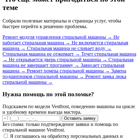
теме
Собрали полезные материалы и страницы услуг, чтобы
быстрее перейти к решению проблемы.
Ремонт модуля управления стиральной машины
→
Не
работает стиральная машина
→
Не включается стиральная
машина
→
Стиральная машина не сливает воду
→
Стиральная машина не отжимает
→
Течет стиральная машина
→
Не открывается дверь стиральной машины
→
Стиральная
машина не завершает программу
→
Зависает стиральная
машина
→
Ремонт помпы стиральной машины
→
Замена
подшипников стиральной машины
→
Ремонт замка люка
стиральной машины
→
Нужна помощь по этой поломке?
Подскажем по модели Vestfrost, поведению машины на цикле
и удобному времени выезда мастера.
Оставить заявку
Без спама: только подтверждение заявки и помощь по
стиральной машине Vestfrost.
Я соглашаюсь на обработку персональных данных и