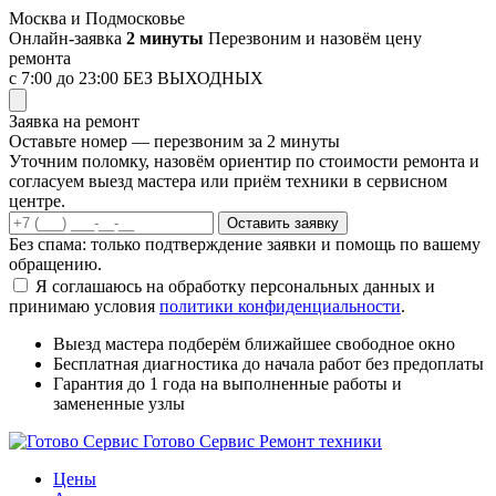
Перейти
Москва и Подмосковье
к
Онлайн-заявка
2 минуты
Перезвоним и назовём цену
содержимому
ремонта
с 7:00 до 23:00
БЕЗ ВЫХОДНЫХ
Заявка на ремонт
Оставьте номер — перезвоним за 2 минуты
Уточним поломку, назовём ориентир по стоимости ремонта и
согласуем выезд мастера или приём техники в сервисном
центре.
Оставить заявку
Без спама: только подтверждение заявки и помощь по вашему
обращению.
Я соглашаюсь на обработку персональных данных и
принимаю условия
политики конфиденциальности
.
Выезд мастера
подберём ближайшее свободное окно
Бесплатная диагностика
до начала работ без предоплаты
Гарантия до 1 года
на выполненные работы и
замененные узлы
Готово Сервис
Ремонт техники
Цены