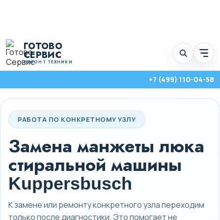
Перейти
ГОТОВО
к
СЕРВИС
Отк
содержимому
мен
РЕМОНТ ТЕХНИКИ
услу
+7 (499) 110-04-58
РАБОТА ПО КОНКРЕТНОМУ УЗЛУ
Замена манжеты люка
стиральной машины
Kuppersbusch
К замене или ремонту конкретного узла переходим
Стиральные, посудомоечные и сушильные машины с выездом на
дом по Москве и Московской области.
только после диагностики. Это помогает не