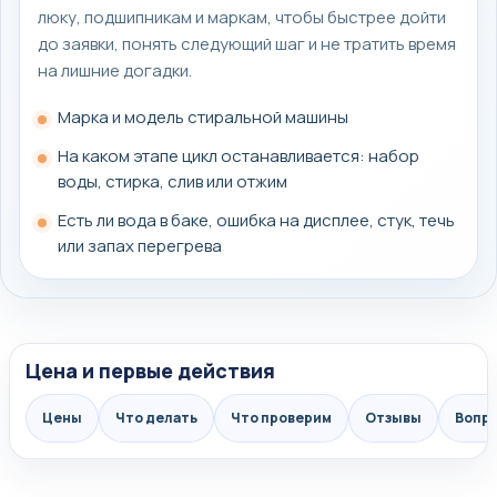
люку, подшипникам и маркам, чтобы быстрее дойти
до заявки, понять следующий шаг и не тратить время
на лишние догадки.
Марка и модель стиральной машины
На каком этапе цикл останавливается: набор
воды, стирка, слив или отжим
Есть ли вода в баке, ошибка на дисплее, стук, течь
или запах перегрева
Цена и первые действия
Цены
Что делать
Что проверим
Отзывы
Вопр