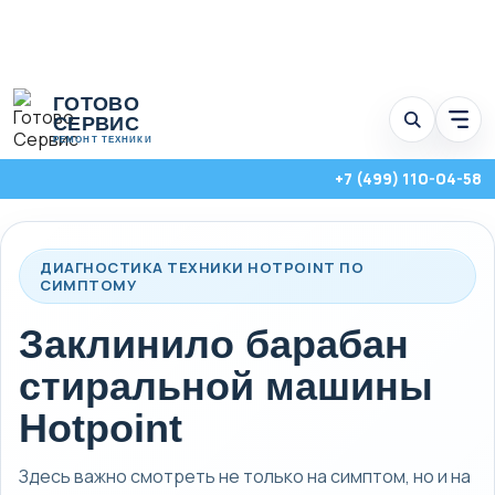
Перейти
ГОТОВО
к
СЕРВИС
Отк
содержимому
мен
РЕМОНТ ТЕХНИКИ
услу
+7 (499) 110-04-58
ДИАГНОСТИКА ТЕХНИКИ HOTPOINT ПО
СИМПТОМУ
Заклинило барабан
стиральной машины
Hotpoint
Стиральные, посудомоечные и сушильные машины с выездом на
Здесь важно смотреть не только на симптом, но и на
дом по Москве и Московской области.