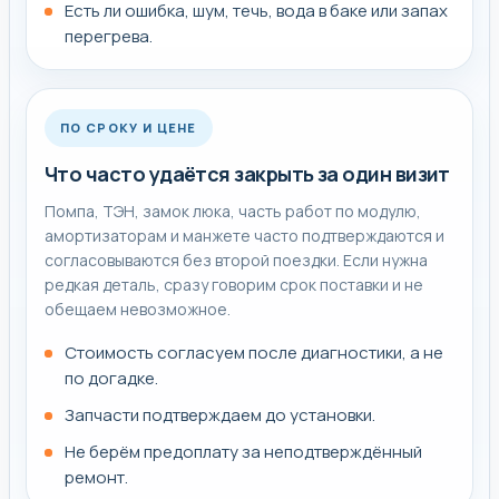
Есть ли ошибка, шум, течь, вода в баке или запах
По таким обращениям важно не гадать по одной
перегрева.
причине, а пройти нормальную диагностику и сразу
понять, какая причина подтверждается и какой ремонт
действительно нужен.
ПО СРОКУ И ЦЕНЕ
Что часто удаётся закрыть за один визит
Что подготовить к заявке
Помпа, ТЭН, замок люка, часть работ по модулю,
амортизаторам и манжете часто подтверждаются и
При обращении полезно назвать модель и коротко
согласовываются без второй поездки. Если нужна
описать, когда именно проявляется симптом: на
редкая деталь, сразу говорим срок поставки и не
запуске, во время цикла, под нагрузкой или после
обещаем невозможное.
завершения программы.
Стоимость согласуем после диагностики, а не
Если уже видите похожую поломку, можно сразу
по догадке.
открыть соседние страницы:
Ремонт стиральных
Запчасти подтверждаем до установки.
машин
Hotpoint, Стиральная машина не отжимает,
Не берём предоплату за неподтверждённый
Ремонт стиральных машин.
ремонт.