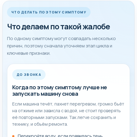
Стоимость и следующий шаг согласуем только
после нормальной диагностики.
ЧТО ДЕЛАТЬ ПО ЭТОМУ СИМПТОМУ
Что делаем по такой жалобе
Совет мастера
По одному симптому могут совпадать несколько
причин, поэтому сначала уточняем этап цикла и
Если в баке осталась вода, появился запах проводки,
ключевые признаки.
сильный стук, течь или ошибка на дисплее, лучше
остановить стирку и не запускать новый цикл до
диагностики. Так меньше риск добить помпу,
ДО ЗВОНКА
подшипники и электронику.
Когда по этому симптому лучше не
До приезда мастера лучше не разбирать технику
запускать машину снова
самостоятельно и не покупать деталь наугад. Если уже
Если машина течёт, пахнет перегревом, громко бьёт
есть код ошибки, запах, влага, резкий шум или сбой по
на отжиме или зависла с водой, не стоит проверять
питанию, сообщите об этом при заявке: так проще
её повторными запусками. Так легче сохранить и
оценить срочность выезда и подготовить диагностику
технику, и объём ремонта.
под ваш случай.
Перекройте воду, если появилась течь.