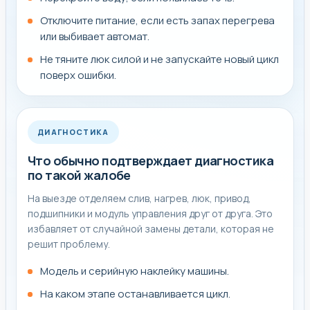
Отключите питание, если есть запах перегрева
Комментарий мастера сервиса
или выбивает автомат.
Не тяните люк силой и не запускайте новый цикл
По обращению «заклинило барабан стиральной
поверх ошибки.
машины hotpoint» мастер на выезде сначала
подтверждает реальную причину симптома и только
потом рекомендует конкретный ремонт. Типовой
ДИАГНОСТИКА
выезд по стиральной машине начинается с жалобы
вроде "не отжимает" или "не сливает". После проверки
Что обычно подтверждает диагностика
по такой жалобе
часто выясняется, что проблема не в самом дорогом
узле, а в помпе, засоре, таходатчике или проводке, и
На выезде отделяем слив, нагрев, люк, привод,
тогда ремонт получается быстрее и дешевле, чем
подшипники и модуль управления друг от друга. Это
ожидалось.
избавляет от случайной замены детали, которая не
решит проблему.
Модель и серийную наклейку машины.
Как обычно проходит работа по такой
На каком этапе останавливается цикл.
неисправности