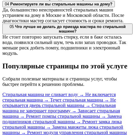
04
Ремонтируете ли вы стиральные машины на дому?
Да, большинство неисправностей стиральных машин
устраняем на дому в Москве и Московской области. После
диагностики мастер согласует стоимость и сроки ремонта.
05
Что лучше не делать до приезда мастера по стиральной
машине?
Не стоит повторно запускать стирку, если в баке осталась
вода, появился сильный шум, течь или запах проводки. Так
меньше риск добить помпу, подшипники и электронный
модуль.
Популярные страницы по этой услуге
Собрали полезные материалы и страницы услуг, чтобы
быстрее перейти к решению проблемы.
Стиральная машина не сливает воду
→
Не включается
стиральная машина
→
Течет стиральная машина
→
Не
открывается дверь стиральной машины
→
Стиральная
машина не завершает программу
→
Зависает стиральная
машина
→
Ремонт помпы стиральной машины
→
Замена
подшипников стиральной машины
→
Ремонт замка люка
стиральной машины
→
Замена манжеты люка стиральной
машины
→
Ремонт модуля управления стиральной машины