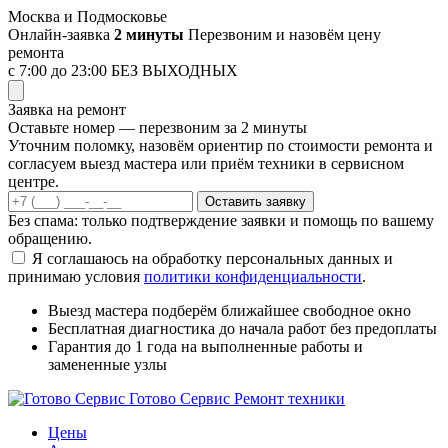
Перейти
Москва и Подмосковье
к
Онлайн-заявка
2 минуты
Перезвоним и назовём цену
содержимому
ремонта
с 7:00 до 23:00
БЕЗ ВЫХОДНЫХ
Заявка на ремонт
Оставьте номер — перезвоним за 2 минуты
Уточним поломку, назовём ориентир по стоимости ремонта и
согласуем выезд мастера или приём техники в сервисном
центре.
Оставить заявку
Без спама: только подтверждение заявки и помощь по вашему
обращению.
Я соглашаюсь на обработку персональных данных и
принимаю условия
политики конфиденциальности
.
Выезд мастера
подберём ближайшее свободное окно
Бесплатная диагностика
до начала работ без предоплаты
Гарантия до 1 года
на выполненные работы и
замененные узлы
Готово Сервис
Ремонт техники
Цены