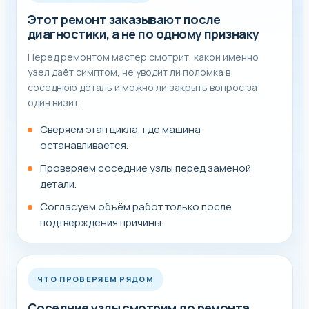
Этот ремонт заказывают после
диагностики, а не по одному признаку
От чего зависит срок и стоимость
Перед ремонтом мастер смотрит, какой именно
узел даёт симптом, не уводит ли поломка в
На срок влияет доступ к узлу, состояние соседних
соседнюю деталь и можно ли закрыть вопрос за
элементов и наличие детали под конкретную модель.
один визит.
Поэтому мы не обещаем случайную замену вслепую, а
Сверяем этап цикла, где машина
сначала подтверждаем неисправность на месте.
останавливается.
Проверяем соседние узлы перед заменой
Когда одной работы бывает недостаточно
детали.
Согласуем объём работ только после
Чаще всего по стиральным машинам проблема
подтверждения причины.
скрывается в сливе, наборе воды, нагреве, помпе,
подшипниковом узле, блокировке люка или модуле
управления. Один внешний симптом редко показывает
точную причину без осмотра.
ЧТО ПРОВЕРЯЕМ РЯДОМ
Соседние узлы смотрим до ремонта,