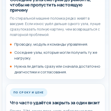
Иногда по внешнему признаку кажется, что нужна
чтобы не пропустить настоящую
только эта услуга, но после проверки становится ясно,
причину
что проблема затрагивает соседние узлы, проводку,
По стиральной машине поломка редко живёт в
питание, герметичность или электронное управление.
вакууме. Если износ ушёл дальше одного узла, лучше
В таких случаях мастер сразу объясняет, почему одной
сразу показать полную картину, чем возвращаться с
операцией не обойтись.
повторной проблемой.
Проводку, модуль и команды управления.
Совет мастера перед ремонтом
Соседние узлы, которые могли получить ту же
нагрузку.
Если в баке осталась вода, появился запах проводки,
Нужна ли деталь сразу или сначала достаточно
сильный стук, течь или ошибка на дисплее, лучше
диагностики и согласования.
остановить стирку и не запускать новый цикл до
диагностики. Так меньше риск добить помпу,
подшипники и электронику.
ПО СРОКУ И ЦЕНЕ
До приезда мастера лучше не разбирать технику
Что часто удаётся закрыть за один визит
самостоятельно и не покупать деталь наугад. Сначала
нужно подтвердить сам узел, а потом уже подбирать
Помпа, ТЭН, замок люка, часть работ по модулю,