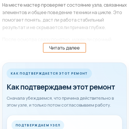
На месте мастер проверяет состояние узла, связанных
элементов и общее поведение техники на цикле. Это
помогает понять, даст ли работа стабильный
результат и не скрывается ли причина глубже.
После осмотра сразу понятно, нужен ли срочный
ремонт, можно ли решить проблему за один визит и
Читать далее
какой объём работ действительно имеет смысл в
вашем случае.
КАК ПОДТВЕРЖДАЕТСЯ ЭТОТ РЕМОНТ
Уточняем модель, как проявляется поломка и можно
Как подтверждаем этот ремонт
ли безопасно пользоваться техникой до выезда.
Понятный следующий шаг, согласованную
Сначала убеждаемся, что причина действительно в
стоимость после диагностики и удобное время
этом узле, и только потом согласовываем работу.
выезда мастера.
После ремонта обязательно проверяем работу
техники под нагрузкой или на рабочем режиме.
ПОДТВЕРЖДАЕМ УЗЕЛ