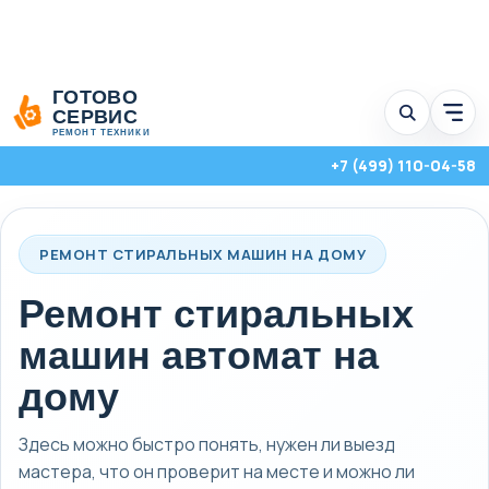
Перейти
ГОТОВО
к
СЕРВИС
Отк
содержимому
мен
РЕМОНТ ТЕХНИКИ
услу
+7 (499) 110-04-58
РЕМОНТ СТИРАЛЬНЫХ МАШИН НА ДОМУ
Ремонт стиральных
машин автомат на
дому
Здесь можно быстро понять, нужен ли выезд
Стиральные, посудомоечные и сушильные машины с выездом на
мастера, что он проверит на месте и можно ли
дом по Москве и Московской области.