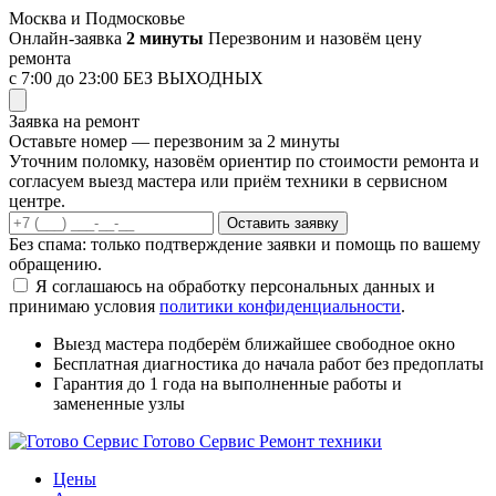
Перейти
Москва и Подмосковье
к
Онлайн-заявка
2 минуты
Перезвоним и назовём цену
содержимому
ремонта
с 7:00 до 23:00
БЕЗ ВЫХОДНЫХ
Заявка на ремонт
Оставьте номер — перезвоним за 2 минуты
Уточним поломку, назовём ориентир по стоимости ремонта и
согласуем выезд мастера или приём техники в сервисном
центре.
Оставить заявку
Без спама: только подтверждение заявки и помощь по вашему
обращению.
Я соглашаюсь на обработку персональных данных и
принимаю условия
политики конфиденциальности
.
Выезд мастера
подберём ближайшее свободное окно
Бесплатная диагностика
до начала работ без предоплаты
Гарантия до 1 года
на выполненные работы и
замененные узлы
Готово Сервис
Ремонт техники
Цены