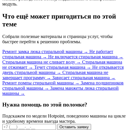
модуль.
Что ещё может пригодиться по этой
теме
Собрали полезные материалы и страницы услуг, чтобы
быстрее перейти к решению проблемы.
Ремонт замка люка стиральной машины
→
Не работает
стиральная машина
→
Не включается стиральная машина
→
Стиральная машина не сливает воду
→
Стиральная машина
не отжимает
→
Течет стиральная машина
→
Не открывается
дверь стиральной машины
→
Стиральная машина не
завершает программу
→
Зависает стиральная машина
→
Ремонт помпы стиральной машины
→
Замена подшипников
стиральной машины
→
Замена манжеты люка стиральной
машины
→
Нужна помощь по этой поломке?
Подскажем по модели Hotpoint, поведению машины на цикле
и удобному времени выезда мастера.
Оставить заявку