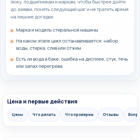
люку, подшипникам и маркам, чтобы быстрее дойти
до заявки, понять следующий шаг и не тратить время
на лишние догадки.
Марка и модель стиральной машины
На каком этапе цикл останавливается: набор
воды, стирка, слив или отжим
Есть ли вода в баке, ошибка на дисплее, стук, течь
или запах перегрева
Цена и первые действия
Цены
Что делать
Что проверим
Отзывы
Вопр