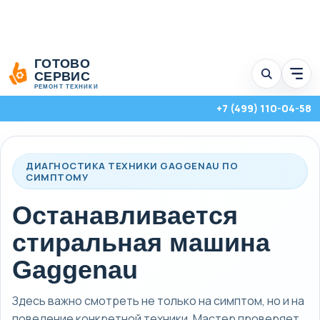
Перейти
ГОТОВО
к
СЕРВИС
Отк
содержимому
мен
РЕМОНТ ТЕХНИКИ
услу
+7 (499) 110-04-58
ДИАГНОСТИКА ТЕХНИКИ GAGGENAU ПО
СИМПТОМУ
Останавливается
стиральная машина
Gaggenau
Стиральные, посудомоечные и сушильные машины с выездом на
Здесь важно смотреть не только на симптом, но и на
дом по Москве и Московской области.
поведение конкретной техники. Мастер проверяет