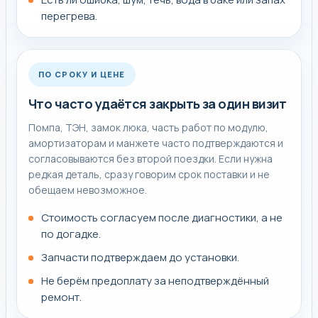
По таким обращениям важно не гадать по одной
перегрева.
причине, а пройти нормальную диагностику и сразу
понять, какая причина подтверждается и какой ремонт
действительно нужен.
ПО СРОКУ И ЦЕНЕ
Что часто удаётся закрыть за один визит
Что подготовить к заявке
Помпа, ТЭН, замок люка, часть работ по модулю,
амортизаторам и манжете часто подтверждаются и
При обращении полезно назвать модель и коротко
согласовываются без второй поездки. Если нужна
описать, когда именно проявляется симптом: на
редкая деталь, сразу говорим срок поставки и не
запуске, во время цикла, под нагрузкой или после
обещаем невозможное.
завершения программы.
Стоимость согласуем после диагностики, а не
Если уже видите похожую поломку, можно сразу
по догадке.
открыть соседние страницы: Не работает стиральная
Запчасти подтверждаем до установки.
машина,
Ремонт стиральных машин
,
Не включается
Не берём предоплату за неподтверждённый
стиральная машина
.
ремонт.