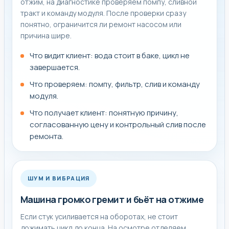
отжим, на диагностике проверяем помпу, сливной
тракт и команду модуля. После проверки сразу
понятно, ограничится ли ремонт насосом или
причина шире.
Что видит клиент: вода стоит в баке, цикл не
завершается.
Что проверяем: помпу, фильтр, слив и команду
модуля.
Что получает клиент: понятную причину,
согласованную цену и контрольный слив после
ремонта.
ШУМ И ВИБРАЦИЯ
Машина громко гремит и бьёт на отжиме
Если стук усиливается на оборотах, не стоит
дожимать цикл до конца. На осмотре отделяем