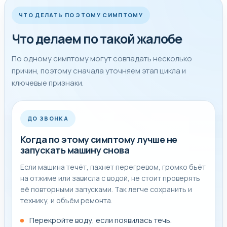
после нормальной диагностики.
ЧТО ДЕЛАТЬ ПО ЭТОМУ СИМПТОМУ
Что делаем по такой жалобе
Совет мастера
По одному симптому могут совпадать несколько
причин, поэтому сначала уточняем этап цикла и
Если в баке осталась вода, появился запах проводки,
ключевые признаки.
сильный стук, течь или ошибка на дисплее, лучше
остановить стирку и не запускать новый цикл до
диагностики. Так меньше риск добить помпу,
ДО ЗВОНКА
подшипники и электронику.
Когда по этому симптому лучше не
До приезда мастера лучше не разбирать технику
запускать машину снова
самостоятельно и не покупать деталь наугад. Если уже
Если машина течёт, пахнет перегревом, громко бьёт
есть код ошибки, запах, влага, резкий шум или сбой по
на отжиме или зависла с водой, не стоит проверять
питанию, сообщите об этом при заявке: так проще
её повторными запусками. Так легче сохранить и
оценить срочность выезда и подготовить диагностику
технику, и объём ремонта.
под ваш случай.
Перекройте воду, если появилась течь.