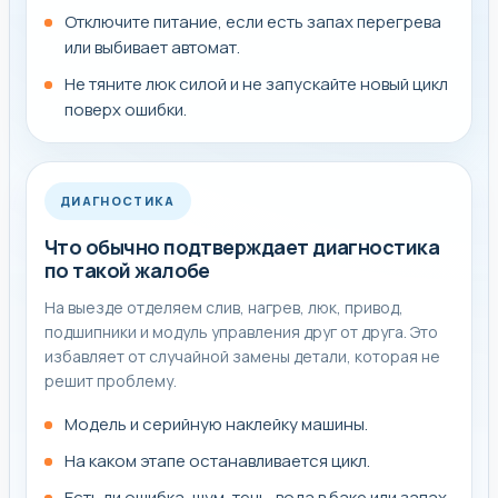
Отключите питание, если есть запах перегрева
Комментарий мастера сервиса
или выбивает автомат.
Не тяните люк силой и не запускайте новый цикл
По обращению «останавливается стиральная машина
поверх ошибки.
gaggenau» мастер на выезде сначала подтверждает
реальную причину симптома и только потом
рекомендует конкретный ремонт. Типовой выезд по
ДИАГНОСТИКА
стиральной машине начинается с жалобы вроде "не
отжимает" или "не сливает". После проверки часто
Что обычно подтверждает диагностика
по такой жалобе
выясняется, что проблема не в самом дорогом узле, а в
помпе, засоре, таходатчике или проводке, и тогда
На выезде отделяем слив, нагрев, люк, привод,
ремонт получается быстрее и дешевле, чем
подшипники и модуль управления друг от друга. Это
ожидалось.
избавляет от случайной замены детали, которая не
решит проблему.
Модель и серийную наклейку машины.
Как обычно проходит работа по такой
На каком этапе останавливается цикл.
неисправности
Есть ли ошибка, шум, течь, вода в баке или запах