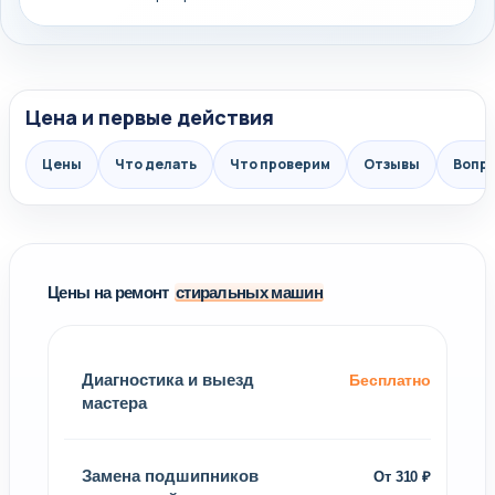
Цена и первые действия
Цены
Что делать
Что проверим
Отзывы
Вопр
Цены на ремонт
стиральных машин
Диагностика и выезд
Бесплатно
мастера
Замена подшипников
От 310 ₽