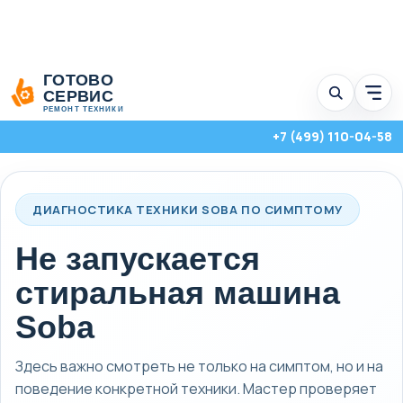
Перейти
ГОТОВО
к
СЕРВИС
Отк
содержимому
мен
РЕМОНТ ТЕХНИКИ
услу
+7 (499) 110-04-58
ДИАГНОСТИКА ТЕХНИКИ SOBA ПО СИМПТОМУ
Не запускается
стиральная машина
Soba
Здесь важно смотреть не только на симптом, но и на
Стиральные, посудомоечные и сушильные машины с выездом на
поведение конкретной техники. Мастер проверяет
дом по Москве и Московской области.