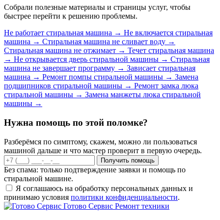
Собрали полезные материалы и страницы услуг, чтобы
быстрее перейти к решению проблемы.
Не работает стиральная машина
→
Не включается стиральная
машина
→
Стиральная машина не сливает воду
→
Стиральная машина не отжимает
→
Течет стиральная машина
→
Не открывается дверь стиральной машины
→
Стиральная
машина не завершает программу
→
Зависает стиральная
машина
→
Ремонт помпы стиральной машины
→
Замена
подшипников стиральной машины
→
Ремонт замка люка
стиральной машины
→
Замена манжеты люка стиральной
машины
→
Нужна помощь по этой поломке?
Разберёмся по симптому, скажем, можно ли пользоваться
машиной дальше и что мастер проверит в первую очередь.
Получить помощь
Без спама: только подтверждение заявки и помощь по
стиральной машине.
Я соглашаюсь на обработку персональных данных и
принимаю условия
политики конфиденциальности
.
Готово Сервис
Ремонт техники