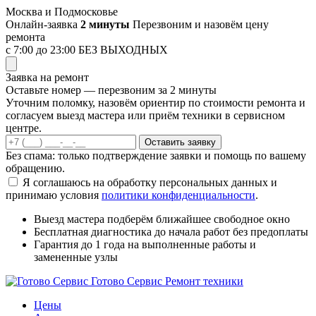
Перейти
Москва и Подмосковье
к
Онлайн-заявка
2 минуты
Перезвоним и назовём цену
содержимому
ремонта
с 7:00 до 23:00
БЕЗ ВЫХОДНЫХ
Заявка на ремонт
Оставьте номер — перезвоним за 2 минуты
Уточним поломку, назовём ориентир по стоимости ремонта и
согласуем выезд мастера или приём техники в сервисном
центре.
Оставить заявку
Без спама: только подтверждение заявки и помощь по вашему
обращению.
Я соглашаюсь на обработку персональных данных и
принимаю условия
политики конфиденциальности
.
Выезд мастера
подберём ближайшее свободное окно
Бесплатная диагностика
до начала работ без предоплаты
Гарантия до 1 года
на выполненные работы и
замененные узлы
Готово Сервис
Ремонт техники
Цены