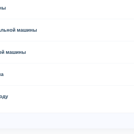
ины
ральной машины
ной машины
на
оду