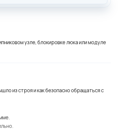
ипниковом узле, блокировке люка или модуле
ышло из строя и как безопасно обращаться с
мме.
ильно.