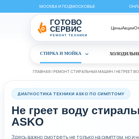
Перейти
МОСКВА И ПОДМОСКОВЬЕ
ОНЛ
к
содержимому
ГОТОВО
СЕРВИС
Цены
Акции
О
РЕМОНТ ТЕХНИКИ
СТИРКА И МОЙКА
ХОЛОДИЛЬН
Раскрыть
раздел
Стирка
и
ГЛАВНАЯ
/
РЕМОНТ СТИРАЛЬНЫХ МАШИН
/
НЕ ГРЕЕТ 
мойка
ДИАГНОСТИКА ТЕХНИКИ ASKO ПО СИМПТОМУ
Не греет воду стирал
ASKO
Здесь важно смотреть не только на симптом, но и 