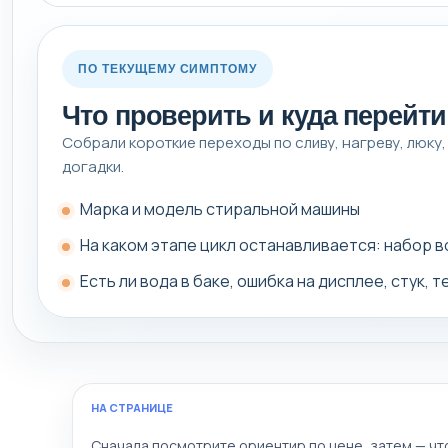
ПО ТЕКУЩЕМУ СИМПТОМУ
Что проверить и куда перейт
Собрали короткие переходы по сливу, нагреву, люку,
догадки.
Марка и модель стиральной машины
На каком этапе цикл останавливается: набор в
Есть ли вода в баке, ошибка на дисплее, стук, 
НА СТРАНИЦЕ
Сначала посмотрите ориентир по цене, затем — ч