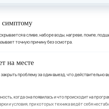
у симптому
крывается в сливе, наборе воды, нагреве, помпе, подш
азывает точную причину без осмотра.
ет на месте
 закрыть проблему за один выезд, что действительно в
ность, когда она появилась и что происходит на програ
арки и условия, при которых техника ведёт себя нестаб