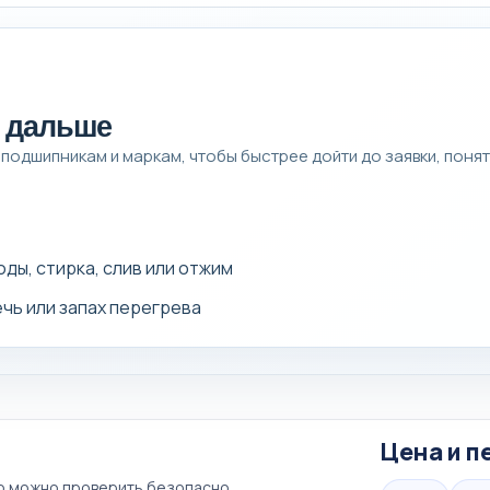
и дальше
 подшипникам и маркам, чтобы быстрее дойти до заявки, понят
оды, стирка, слив или отжим
течь или запах перегрева
Цена и п
то можно проверить безопасно