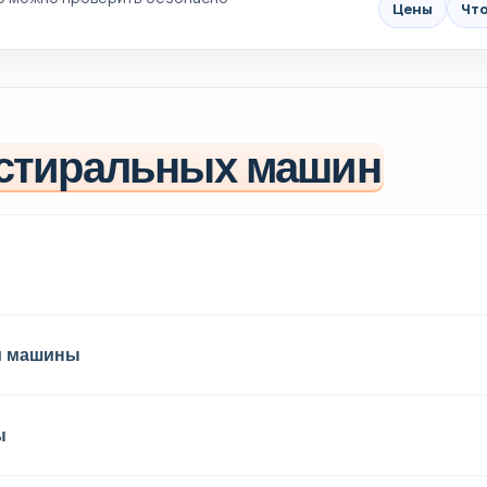
Цены
Что
стиральных машин
й машины
ы