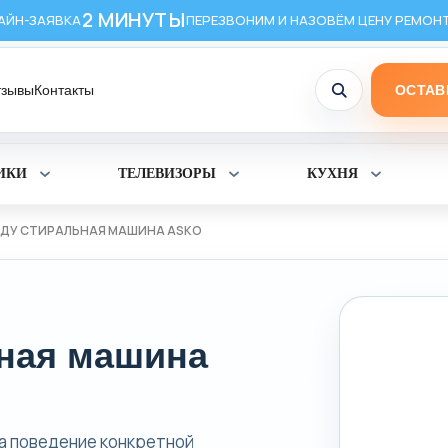
2 МИНУТЫ
АЙН-ЗАЯВКА
ПЕРЕЗВОНИМ И НАЗОВЁМ ЦЕНУ РЕМОН
тзывы
Контакты
ОСТАВ
ИКИ
ТЕЛЕВИЗОРЫ
КУХНЯ
Раскрыть
Раскрыть
Раскрыт
раздел
раздел
раздел
Холодильники
Телевизоры
Кухня
ВОДУ СТИРАЛЬНАЯ МАШИНА ASKO
ьная машина
на поведение конкретной