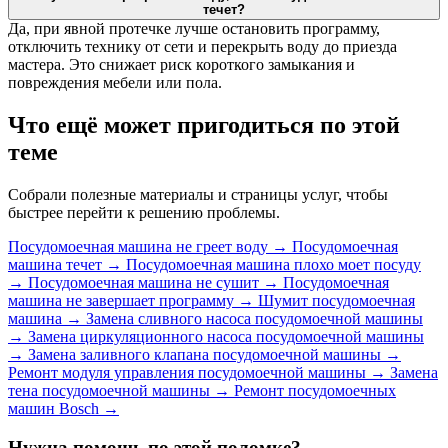
течет?
Да, при явной протечке лучше остановить программу,
отключить технику от сети и перекрыть воду до приезда
мастера. Это снижает риск короткого замыкания и
повреждения мебели или пола.
Что ещё может пригодиться по этой
теме
Собрали полезные материалы и страницы услуг, чтобы
быстрее перейти к решению проблемы.
Посудомоечная машина не греет воду
→
Посудомоечная
машина течет
→
Посудомоечная машина плохо моет посуду
→
Посудомоечная машина не сушит
→
Посудомоечная
машина не завершает программу
→
Шумит посудомоечная
машина
→
Замена сливного насоса посудомоечной машины
→
Замена циркуляционного насоса посудомоечной машины
→
Замена заливного клапана посудомоечной машины
→
Ремонт модуля управления посудомоечной машины
→
Замена
тена посудомоечной машины
→
Ремонт посудомоечных
машин Bosch
→
Нужна помощь по этой поломке?