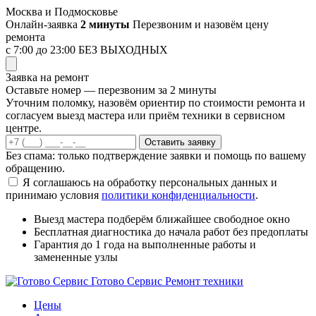
Перейти
Москва и Подмосковье
к
Онлайн-заявка
2 минуты
Перезвоним и назовём цену
содержимому
ремонта
с 7:00 до 23:00
БЕЗ ВЫХОДНЫХ
Заявка на ремонт
Оставьте номер — перезвоним за 2 минуты
Уточним поломку, назовём ориентир по стоимости ремонта и
согласуем выезд мастера или приём техники в сервисном
центре.
Оставить заявку
Без спама: только подтверждение заявки и помощь по вашему
обращению.
Я соглашаюсь на обработку персональных данных и
принимаю условия
политики конфиденциальности
.
Выезд мастера
подберём ближайшее свободное окно
Бесплатная диагностика
до начала работ без предоплаты
Гарантия до 1 года
на выполненные работы и
замененные узлы
Готово Сервис
Ремонт техники
Цены