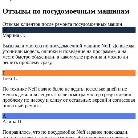
Отзывы
по посудомоечным машинам
Отзывы клиентов после ремонта посудомоечных машин
М
Марина С.
Вызывали мастера по посудомоечной машине Neff. До выезда
уточнили модель, ошибки и поведение на программе, а на
месте быстро объяснили, в каком узле причина и можно ли
решить проблему сразу.
Г
Глеб Т.
По технике Neff важно было не ждать несколько дней и не
менять детали вслепую. После осмотра мастер сразу отделил
проблему по насосу и сливу от остальных версий и согласовал
понятный ремонт.
А
Алина П.
Понравилось, что по посудомойке Neff заранее подсказали,
что подготовить к визиту мастера. Это сэкономило время на